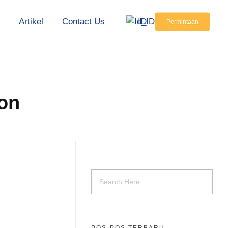
s
Artikel
Contact Us
ID
Permintaan
ton
POS-POS TERBARU