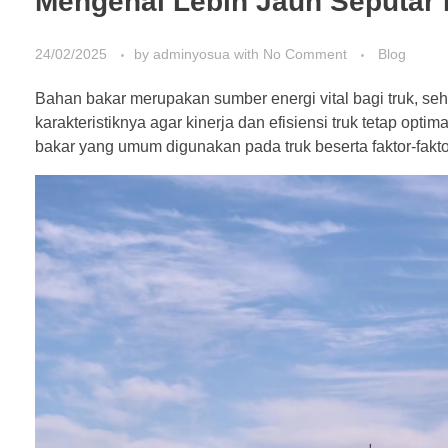
Mengenal Lebih Jauh Seputar 
24/02/2025
by
adminyosua
with
No Comment
Blog
Bahan bakar merupakan sumber energi vital bagi truk, s
karakteristiknya agar kinerja dan efisiensi truk tetap opt
bakar yang umum digunakan pada truk beserta faktor-faktor