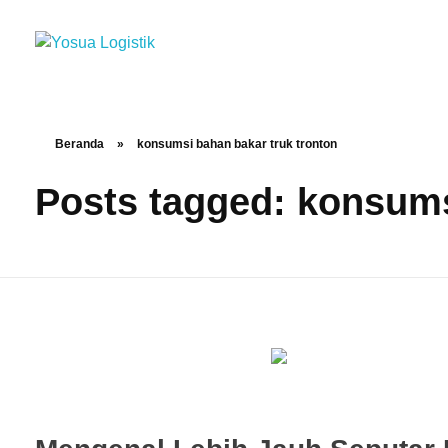
Yosua Logistik
Jasa Layanan Logistik Kontainer & Kargo Terbaik di Indonesia
Beranda
»
konsumsi bahan bakar truk tronton
Posts tagged: konsums