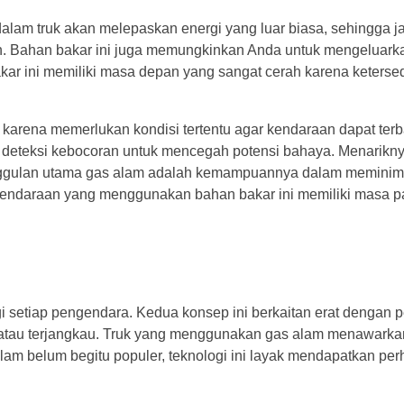
dalam truk akan melepaskan energi yang luar biasa, sehingga 
auh. Bahan bakar ini juga memungkinkan Anda untuk mengeluark
akar ini memiliki masa depan yang sangat cerah karena keters
karena memerlukan kondisi tertentu agar kendaraan dapat terbak
 deteksi kebocoran untuk mencegah potensi bahaya. Menarikn
eunggulan utama gas alam adalah kemampuannya dalam meminim
 kendaraan yang menggunakan bahan bakar ini memiliki masa pa
gi setiap pengendara. Kedua konsep ini berkaitan erat dengan
atau terjangkau. Truk yang menggunakan gas alam menawarkan
lam belum begitu populer, teknologi ini layak mendapatkan perh