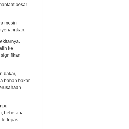
anfaat besar
ra mesin
enyenangkan.
ekitarnya.
alih ke
signifikan
n bakar,
da bahan bakar
perusahaan
ampu
u, beberapa
 terlepas