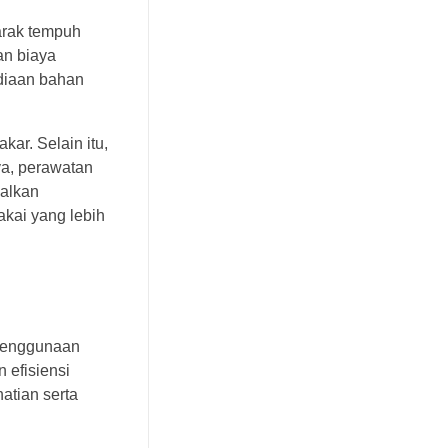
jarak tempuh
an biaya
ediaan bahan
ar. Selain itu,
ya, perawatan
alkan
kai yang lebih
 penggunaan
 efisiensi
atian serta