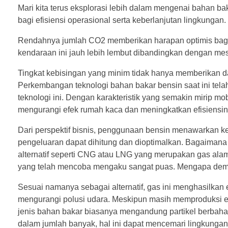
Mari kita terus eksplorasi lebih dalam mengenai
bahan bak
bagi efisiensi operasional serta keberlanjutan lingkungan.
Rendahnya jumlah CO2 memberikan harapan optimis bagi 
kendaraan ini jauh lebih lembut dibandingkan dengan m
Tingkat kebisingan yang minim tidak hanya memberikan dam
Perkembangan teknologi bahan bakar bensin saat ini telah
teknologi ini. Dengan karakteristik yang semakin mirip 
mengurangi efek rumah kaca dan meningkatkan efisiensin
Dari perspektif bisnis, penggunaan bensin menawarkan k
pengeluaran dapat dihitung dan dioptimalkan. Bagaiman
alternatif seperti CNG atau LNG yang merupakan gas a
yang telah mencoba mengaku sangat puas. Mengapa dem
Sesuai namanya sebagai alternatif, gas ini menghasilkan
mengurangi polusi udara. Meskipun masih memproduksi efe
jenis bahan bakar biasanya mengandung partikel berbahaya 
dalam jumlah banyak, hal ini dapat mencemari lingkunga