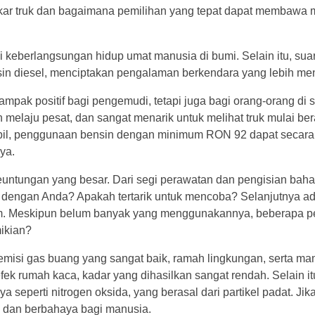
ar truk
dan bagaimana pemilihan yang tepat dapat membawa m
keberlangsungan hidup umat manusia di bumi. Selain itu, sua
esin diesel, menciptakan pengalaman berkendara yang lebih m
pak positif bagi pengemudi, tetapi juga bagi orang-orang di s
 melaju pesat, dan sangat menarik untuk melihat truk mulai ber
mobil, penggunaan bensin dengan minimum RON 92 dapat secara 
ya.
euntungan yang besar. Dari segi perawatan dan pengisian baha
a dengan Anda? Apakah tertarik untuk mencoba? Selanjutnya a
lam. Meskipun belum banyak yang menggunakannya, beberapa 
ikian?
 emisi gas buang yang sangat baik, ramah lingkungan, serta m
k rumah kaca, kadar yang dihasilkan sangat rendah. Selain it
seperti nitrogen oksida, yang berasal dari partikel padat. Jika
n dan berbahaya bagi manusia.