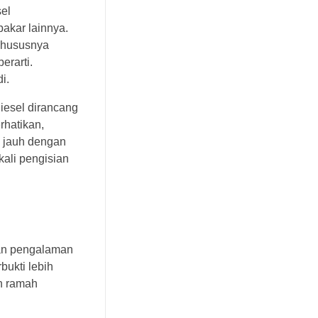
sel
akar lainnya.
 khususnya
erarti.
i.
iesel dirancang
rhatikan,
n jauh dengan
kali pengisian
kan pengalaman
bukti lebih
ih ramah