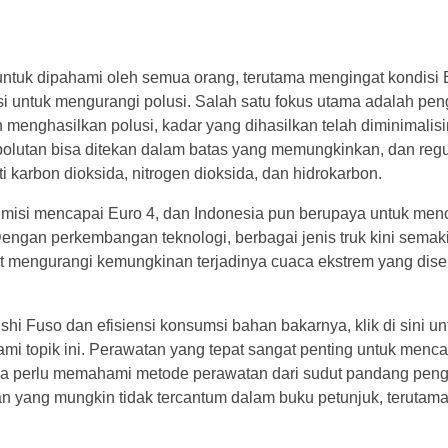
g untuk dipahami oleh semua orang, terutama mengingat kondisi
i untuk mengurangi polusi. Salah satu fokus utama adalah p
menghasilkan polusi, kadar yang dihasilkan telah diminimalisi
 polutan bisa ditekan dalam batas yang memungkinkan, dan regu
arbon dioksida, nitrogen dioksida, dan hidrokarbon.
emisi mencapai Euro 4, dan Indonesia pun berupaya untuk men
gan perkembangan teknologi, berbagai jenis truk kini semaki
pat mengurangi kemungkinan terjadinya cuaca ekstrem yang dis
bishi Fuso dan efisiensi konsumsi bahan bakarnya, klik di sini
mi topik ini. Perawatan yang tepat sangat penting untuk mencap
Anda perlu memahami metode perawatan dari sudut pandang pe
 yang mungkin tidak tercantum dalam buku petunjuk, terutam