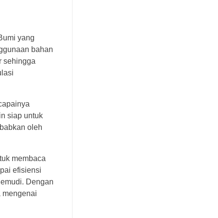
 Bumi yang
enggunaan bahan
r sehingga
lasi
capainya
n siap untuk
ebabkan oleh
 untuk membaca
ai efisiensi
ngemudi. Dengan
a mengenai