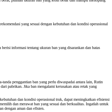
n berat, pilihlah ukuran ban yang lebih besar dan mampu menopang
n rekomendasi yang sesuai dengan kebutuhan dan kondisi operasional
 berisi informasi tentang ukuran ban yang disarankan dan batas
a-tanda penggantian ban yang perlu diwaspadai antara lain, Rutin
dari pabrikan. Jika ban mengalami kerusakan atau retak yang
ebutuhan dan kondisi operasional truk, dapat meningkatkan efisiensi
memilih dan merawat ban yang sesuai dan berkualitas. Ingatlah untuk
nan dengan aman dan efisien.