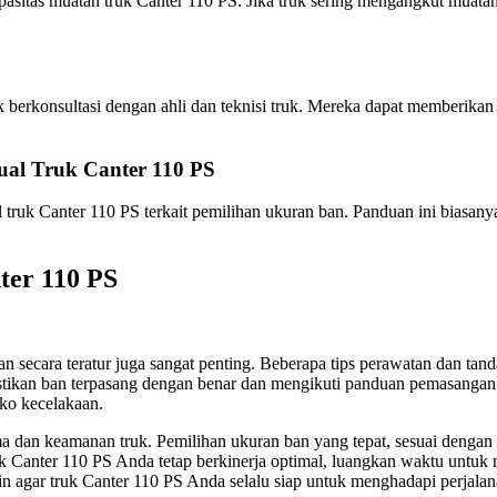
asitas muatan truk Canter 110 PS. Jika truk sering mengangkut muata
k berkonsultasi dengan ahli dan teknisi truk. Mereka dapat memberika
al Truk Canter 110 PS
truk Canter 110 PS terkait pemilihan ukuran ban. Panduan ini biasanya
ter 110 PS
 secara teratur juga sangat penting. Beberapa tips perawatan dan tand
stikan ban terpasang dengan benar dan mengikuti panduan pemasangan 
iko kecelakaan.
dan keamanan truk. Pemilihan ukuran ban yang tepat, sesuai dengan k
k Canter 110 PS Anda tetap berkinerja optimal, luangkan waktu untuk 
in agar truk Canter 110 PS Anda selalu siap untuk menghadapi perjala