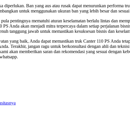
h jika diperlukan. Ban yang aus atau rusak dapat menurunkan performa t
imbangkan untuk menggunakan ukuran ban yang lebih besar dan sesuai 
pula pentingnya mematuhi aturan keselamatan berlalu lintas dan mempe
 PS Anda akan menjadi mitra terpercaya dalam setiap perjalanan bisnis
enuh tanggung jawab untuk memastikan kesuksesan bisnis dan keselam
atan yang baik, Anda dapat memastikan truk Canter 110 PS Anda tetap
da. Terakhir, jangan ragu untuk berkonsultasi dengan ahli dan teknisi
 kami akan memberikan saran dan rekomendasi yang sesuai dengan kebu
whatsapp.
sitasnya