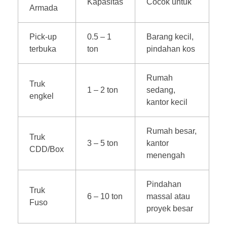
Kapasitas
Cocok untuk
Armada
Pick-up
0.5 – 1
Barang kecil,
terbuka
ton
pindahan kos
Rumah
Truk
1 – 2 ton
sedang,
engkel
kantor kecil
Rumah besar,
Truk
3 – 5 ton
kantor
CDD/Box
menengah
Pindahan
Truk
6 – 10 ton
massal atau
Fuso
proyek besar