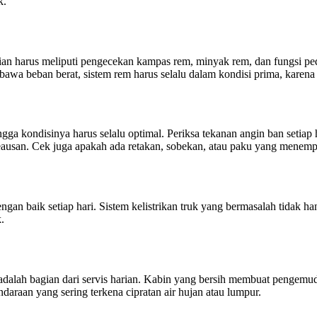
k.
rian harus meliputi pengecekan kampas rem, minyak rem, dan fungsi pe
awa beban berat, sistem rem harus selalu dalam kondisi prima, karena
ga kondisinya harus selalu optimal. Periksa tekanan angin ban setiap
san. Cek juga apakah ada retakan, sobekan, atau paku yang menempel.
ngan baik setiap hari. Sistem kelistrikan truk yang bermasalah tidak
.
dalah bagian dari servis harian. Kabin yang bersih membuat pengemudi
daraan yang sering terkena cipratan air hujan atau lumpur.