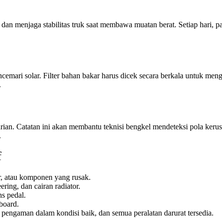
 menjaga stabilitas truk saat membawa muatan berat. Setiap hari, pas
mencemari solar. Filter bahan bakar harus dicek secara berkala untuk 
.
arian. Catatan ini akan membantu teknisi bengkel mendeteksi pola keru
.
f
r, atau komponen yang rusak.
ring, dan cairan radiator.
ns pedal.
board.
pengaman dalam kondisi baik, dan semua peralatan darurat tersedia.