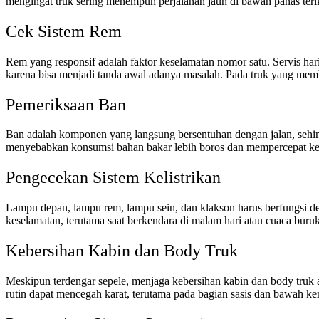
mengingat truk sering menempuh perjalanan jauh di bawah panas teri
Cek Sistem Rem
Rem yang responsif adalah faktor keselamatan nomor satu. Servis ha
karena bisa menjadi tanda awal adanya masalah. Pada truk yang memb
Pemeriksaan Ban
Ban adalah komponen yang langsung bersentuhan dengan jalan, sehing
menyebabkan konsumsi bahan bakar lebih boros dan mempercepat keau
Pengecekan Sistem Kelistrikan
Lampu depan, lampu rem, lampu sein, dan klakson harus berfungsi de
keselamatan, terutama saat berkendara di malam hari atau cuaca buruk
Kebersihan Kabin dan Body Truk
Meskipun terdengar sepele, menjaga kebersihan kabin dan body truk a
rutin dapat mencegah karat, terutama pada bagian sasis dan bawah ken