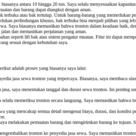
 biasanya antara 10 hingga 20 ton. Saya selalu menyesuaikan kapasitas
uatan dan barang dapat diangkut dengan aman.
bak terbuka atau bak tertutup. Untuk barang-barang yang memerlukan pe
rlukan perlindungan khusus, bak terbuka bisa menjadi pilihan yang le
ewa. Saya biasanya memastikan bahwa tronton dalam keadaan baik, den
i jalan dan memastikan perjalanan yang aman.
bahan seperti lift bak atau sistem pengatur muatan. Fitur ini dapat m
yang sesuai dengan kebutuhan saya.
ikut adalah proses yang biasanya saya lalui:
yedia jasa sewa tronton yang terpercaya. Biasanya, saya membaca ul
jasa, saya menentukan tanggal dan durasi sewa tronton. Ini penting u
elalu memeriksa tronton secara langsung. Saya memastikan bahwa tron
a yang mencakup semua detail mengenai biaya, durasi, dan kondisi pe
on.
, saya melakukan pemuatan barang dan mengirimkan barang ke tujuan. 
mengembalikan tronton ke penyedia jasa sewa. Saya memastikan tronton