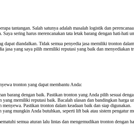
erapa tantangan. Salah satunya adalah masalah logistik dan perencan
Saya sering harus merencanakan tata letak barang dengan hati-hati u
g dapat diandalkan. Tidak semua penyedia jasa memiliki tronton dal
ia jasa yang saya pilih memiliki reputasi yang baik dan menyediakan 
menyewa tronton yang dapat membantu Anda:
 barang dengan baik. Pastikan tronton yang Anda pilih sesuai dengan
onton yang memiliki reputasi baik. Bacalah ulasan dan bandingkan har
um menyewa. Pastikan tronton dalam keadaan baik dan siap digunakan.
 yang mungkin Anda butuhkan, seperti lift bak atau sistem pengatur 
 mematuhi semua aturan lalu lintas dan mengemudikan tronton dengan h