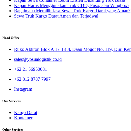
Kapan Sewa Container Lebih Efisien Dibanding Truk Biasa?
Kapan Harus Menggunakan Truk CDD, Fuso, atau Wingbox?
Bagaimana Memilih Jasa Sewa Truk Kargo Darat yang Aman?
Sewa Truk Kargo Darat Aman dan Terjadwal
Head Office
Ruko Aldiron Blok A 17-18 Jl. Daan Mogot No. 119, Duri Kepa
sales@yosualogistik.co.id
+62 21 56950081
+62 812 8787 7997
Instagram
Our Services
Kargo Darat
Konteiner
Other Services