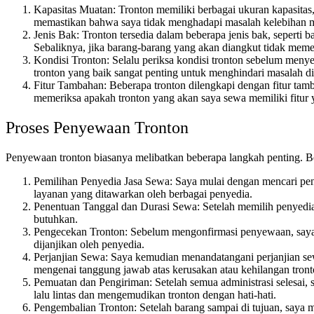
Kapasitas Muatan: Tronton memiliki berbagai ukuran kapasitas,
memastikan bahwa saya tidak menghadapi masalah kelebihan m
Jenis Bak: Tronton tersedia dalam beberapa jenis bak, seperti 
Sebaliknya, jika barang-barang yang akan diangkut tidak meme
Kondisi Tronton: Selalu periksa kondisi tronton sebelum meny
tronton yang baik sangat penting untuk menghindari masalah d
Fitur Tambahan: Beberapa tronton dilengkapi dengan fitur tam
memeriksa apakah tronton yang akan saya sewa memiliki fitur 
Proses Penyewaan Tronton
Penyewaan tronton biasanya melibatkan beberapa langkah penting. Ber
Pemilihan Penyedia Jasa Sewa: Saya mulai dengan mencari pen
layanan yang ditawarkan oleh berbagai penyedia.
Penentuan Tanggal dan Durasi Sewa: Setelah memilih penyedia 
butuhkan.
Pengecekan Tronton: Sebelum mengonfirmasi penyewaan, saya s
dijanjikan oleh penyedia.
Perjanjian Sewa: Saya kemudian menandatangani perjanjian sew
mengenai tanggung jawab atas kerusakan atau kehilangan tront
Pemuatan dan Pengiriman: Setelah semua administrasi selesai
lalu lintas dan mengemudikan tronton dengan hati-hati.
Pengembalian Tronton: Setelah barang sampai di tujuan, saya 