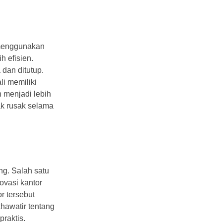
 menggunakan
 efisien.
 dan ditutup.
i memiliki
 menjadi lebih
ak rusak selama
ng. Salah satu
ovasi kantor
r tersebut
khawatir tentang
raktis.