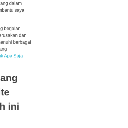
arang dalam
embantu saya
g berjalan
kerusakan dan
enuhi berbagai
yang
uk Apa Saja
tang
ite
h ini