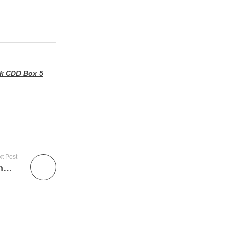
k CDD Box 5
t Post
Truk CDD Box 5 Ton: Pengalaman dan Pengetahuan Pribadi