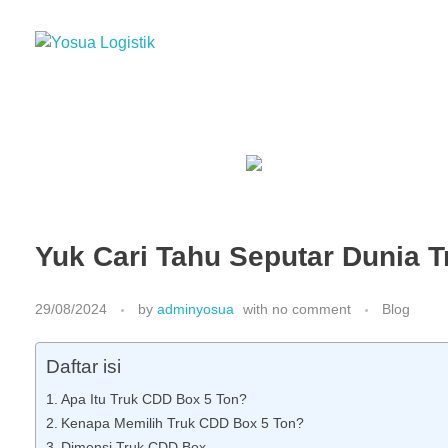
Yosua Logistik
Jasa Layanan Logistik Kontainer & Kargo Terbaik di Indonesia
Yuk Cari Tahu Seputar Dunia 
29/08/2024
by
adminyosua
with
no comment
Blog
Daftar isi
Apa Itu Truk CDD Box 5 Ton?
Kenapa Memilih Truk CDD Box 5 Ton?
Dimensi Truk CDD Box