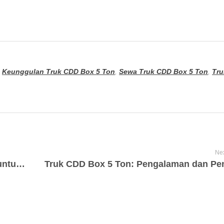
,
Keunggulan Truk CDD Box 5 Ton
,
Sewa Truk CDD Box 5 Ton
,
Tru
Nex
Sewa Engkel di Bekasi: Solusi Cerdas untuk Pengiriman Barang