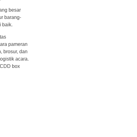
ang besar
r barang-
 baik.
tas
cara pameran
, brosur, dan
gistik acara.
k CDD box