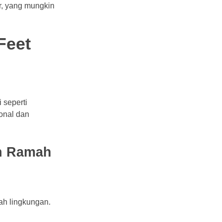
r, yang mungkin
Feet
 seperti
ional dan
an Ramah
mah lingkungan.