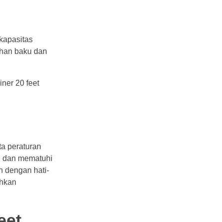
 kapasitas
ahan baku dan
iner 20 feet
ta peraturan
mi dan mematuhi
n dengan hati-
ahkan
eet