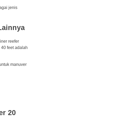
gai jenis
Lainnya
iner reefer
 40 feet adalah
 untuk manuver
er 20