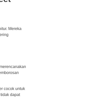
itur. Mereka
ering
s merencanakan
pemborosan
er cocok untuk
tidak dapat