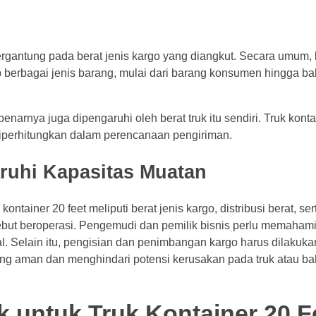
tergantung pada berat jenis kargo yang diangkut. Secara umum,
p berbagai jenis barang, mulai dari barang konsumen hingga b
arnya juga dipengaruhi oleh berat truk itu sendiri. Truk konta
 diperhitungkan dalam perencanaan pengiriman.
ruhi Kapasitas Muatan
tainer 20 feet meliputi berat jenis kargo, distribusi berat, ser
rsebut beroperasi. Pengemudi dan pemilik bisnis perlu memaha
l. Selain itu, pengisian dan penimbangan kargo harus dilakuka
yang aman dan menghindari potensi kerusakan pada truk atau b
 untuk Truk Kontainer 20 F