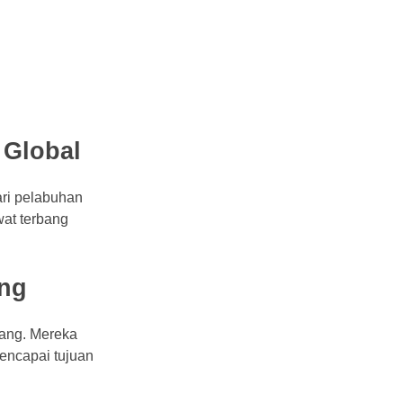
 Global
ari pelabuhan
wat terbang
ang
rang. Mereka
encapai tujuan