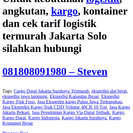
angkutan,
kargo
, kontainer
dan cek tarif logistik
termurah Jakarta Solo
silahkan hubungi
081808091980
– Steven
Tags:
Cargo Darat Jakarta Surabaya Termurah
,
ekspedisi alat berat
,
ekspedisi jawa lampung
,
Ekspedisi Kapasitas Besar
,
Ekspedisi
Kargo Truk Fuso
,
Jasa Ekspedisi kargo Pulau Jawa Terkangkau
,
Jasa Ekspedisi Kargo Truk CDD Volume 40CB 10 Ton
,
Jasa Kargo
Jakarta Bekasi
,
Jasa Pengiriman Kargo Via Darat Terbaik
,
Kargo
,
Kargo Darat
,
Kargo Indonesia
,
Kargo Jakarta Surabaya
,
Kargo
Kontainer Besar