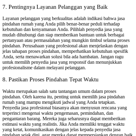
7.
Pentingnya Layanan Pelanggan yang Baik
Layanan pelanggan yang berkualitas adalah indikasi bahwa
jasa
pindahan rumah
yang Anda pilih benar-benar peduli terhadap
kebutuhan dan kenyamanan Anda.
Pilihlah penyedia jasa yang
mudah dihubungi dan siap memberikan bantuan untuk berbagai
pertanyaan atau permasalahan yang mungkin timbul selama proses
pindahan.
Perusahaan yang profesional akan menjelaskan dengan
jelas tahapan proses pindahan, memperhatikan kebutuhan spesifik
Anda, serta menawarkan solusi bila ada hambatan.
Jangan ragu
untuk memilih penyedia jasa yang responsif dan menunjukkan
profesionalisme dalam melayani pelanggan.
8.
Pastikan Proses Pindahan Tepat Waktu
Waktu merupakan salah satu tantangan umum dalam proses
pindahan.
Oleh karena itu, penting untuk memilih
jasa pindahan
rumah
yang mampu mengikuti jadwal yang Anda tetapkan.
Penyedia jasa profesional biasanya akan menyusun rencana yang
terperinci mengenai waktu pengemasan, pemindahan, dan
pengantaran barang.
Mereka juga seharusnya dapat memberikan
estimasi waktu yang realistis.
Jika Anda memiliki tenggat waktu
yang ketat, komunikasikan dengan jelas kepada penyedia jasa
pindahan sejak dini, agar mereka dapat mempersiapkan dengan baik