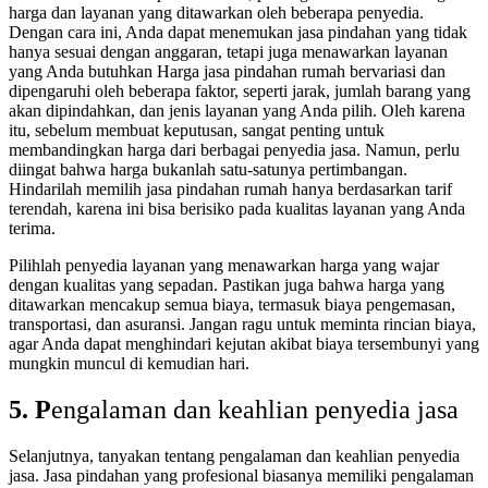
harga dan layanan yang ditawarkan oleh beberapa penyedia.
Dengan cara ini, Anda dapat menemukan jasa pindahan yang tidak
hanya sesuai dengan anggaran, tetapi juga menawarkan layanan
yang Anda butuhkan
Harga
jasa pindahan rumah
bervariasi dan
dipengaruhi oleh beberapa faktor, seperti jarak, jumlah barang yang
akan dipindahkan, dan jenis layanan yang Anda pilih.
Oleh karena
itu, sebelum membuat keputusan, sangat penting untuk
membandingkan harga dari berbagai penyedia jasa.
Namun, perlu
diingat bahwa harga bukanlah satu-satunya pertimbangan.
Hindarilah memilih
jasa pindahan rumah
hanya berdasarkan tarif
terendah, karena ini bisa berisiko pada kualitas layanan yang Anda
terima.
Pilihlah penyedia layanan yang menawarkan harga yang wajar
dengan kualitas yang sepadan.
Pastikan juga bahwa harga yang
ditawarkan mencakup semua biaya, termasuk biaya pengemasan,
transportasi, dan asuransi.
Jangan ragu untuk meminta rincian biaya,
agar Anda dapat menghindari kejutan akibat biaya tersembunyi yang
mungkin muncul di kemudian hari.
5. P
engalaman dan keahlian penyedia jasa
Selanjutnya, tanyakan tentang pengalaman dan keahlian penyedia
jasa.
Jasa pindahan yang profesional biasanya memiliki pengalaman