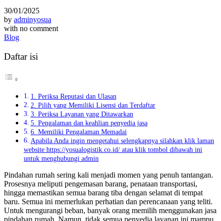
30/01/2025
by
adminyosua
with
no comment
Blog
Daftar isi
1. Periksa Reputasi dan Ulasan
2. Pilih yang Memiliki Lisensi dan Terdaftar
3. Periksa Layanan yang Ditawarkan
5. Pengalaman dan keahlian penyedia jasa
6. Memiliki Pengalaman Memadai
Apabila Anda ingin mengetahui selengkapnya silahkan klik laman
website https://yosualogistik.co.id/ atau klik tombol dibawah ini
untuk menghubungi admin
Pindahan rumah sering kali menjadi momen yang penuh tantangan.
Prosesnya meliputi pengemasan barang, penataan transportasi,
hingga memastikan semua barang tiba dengan selamat di tempat
baru.
Semua ini memerlukan perhatian dan perencanaan yang teliti.
Untuk mengurangi beban, banyak orang memilih menggunakan jasa
pindahan rumah.
Namun, tidak semua penyedia layanan ini mampu