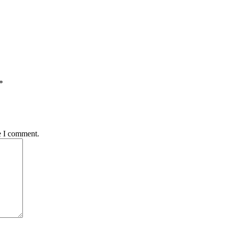
*
e I comment.