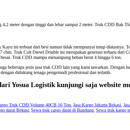
ng 4,2 meter dengan tinggi dan lebar sampai 2 meter. Truk CDD Bak Thre
Kayu ini terbuat dari besi namun tidak mempunyai tutup diatasnya. Tet
7 cbm. Truk Colt Diesel Double ini merupakan generasi terbaru dari Col
ih besar. Truk CDD mampu menampung beban berat 4 hingga 6 ton.
juga beberapa jenis jasa truk CDD lain yang kami tawarkan. Dengan ba
 dengan didukung tenaga pengemudi profesional dan terlatih.
dari Yosua Logistik kunjungi saja website 
 Kargo Truk CDD Volume 40CB 10 Ton
,
Jasa Kargo Jakarta Bekasi
,
Jas
go darat Bekasi
,
Sewa truk cargo darat di Bandung
,
Sewa truk kargo t