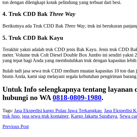
ton dengan dilengkapi kotak pelindung yang terbuat dari besi.
4. Truk CDD Bak
Three Way
Berikutnya ada Truk CDD Bak
Three Way
, truk ini berukuran panja
5. Truk CDD Bak Kayu
Terakhir yakni adalah truk CDD jenis Bak Kayu. Jenis truk CDD Bak 
meter. Volume truk Colt Diesel Double Box Jumbo ini sendiri yakni 2
yang tepat bagi Anda yang membutuhkan truk dengan kapasitas leb
Itulah tadi jasa sewa truk CDD medium muatan kapasitas 10 ton dan 
bisnis Anda, kami siap melayani segala kebutuhan pengiriman barang
Untuk Info selengkapnya tentang layanan 
hubungi no WA
0818-0809-1980
.
Tags:
Jasa Ekspedisi kargo Pulau Jawa Terkangkau
,
Jasa Ekspedisi
truk fuso
,
jasa sewa truk kontainer
,
Kargo Jakarta Surabaya
,
Sewa car
Previous Post