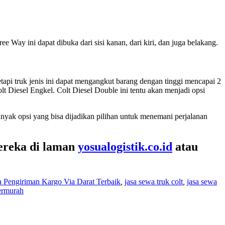
e Way ini dapat dibuka dari sisi kanan, dari kiri, dan juga belakang.
api truk jenis ini dapat mengangkut barang dengan tinggi mencapai 2
t Diesel Engkel. Colt Diesel Double ini tentu akan menjadi opsi
nyak opsi yang bisa dijadikan pilihan untuk menemani perjalanan
mereka di laman
yosualogistik.co.id
atau
a Pengiriman Kargo Via Darat Terbaik
,
jasa sewa truk colt
,
jasa sewa
ermurah