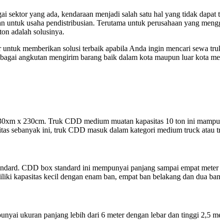
gai sektor yang ada, kendaraan menjadi salah satu hal yang tidak dapa
an untuk usaha pendistribusian. Terutama untuk perusahaan yang mengg
ton adalah solusinya.
ntuk memberikan solusi terbaik apabila Anda ingin mencari sewa truk
agai angkutan mengirim barang baik dalam kota maupun luar kota melip
x 230xm x 230cm. Truk CDD medium muatan kapasitas 10 ton ini mam
asitas sebanyak ini, truk CDD masuk dalam kategori medium truck atau
tandard. CDD box standard ini mempunyai panjang sampai empat meter
iki kapasitas kecil dengan enam ban, empat ban belakang dan dua ba
nyai ukuran panjang lebih dari 6 meter dengan lebar dan tinggi 2,5 