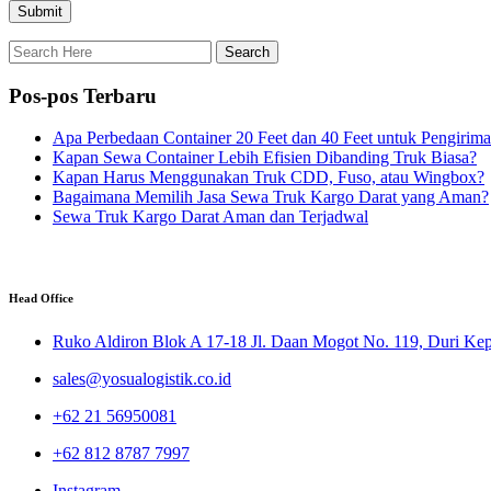
Pos-pos Terbaru
Apa Perbedaan Container 20 Feet dan 40 Feet untuk Pengirim
Kapan Sewa Container Lebih Efisien Dibanding Truk Biasa?
Kapan Harus Menggunakan Truk CDD, Fuso, atau Wingbox?
Bagaimana Memilih Jasa Sewa Truk Kargo Darat yang Aman?
Sewa Truk Kargo Darat Aman dan Terjadwal
Head Office
Ruko Aldiron Blok A 17-18 Jl. Daan Mogot No. 119, Duri Kepa
sales@yosualogistik.co.id
+62 21 56950081
+62 812 8787 7997
Instagram