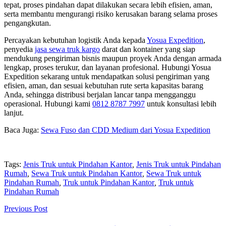
tepat, proses pindahan dapat dilakukan secara lebih efisien, aman,
serta membantu mengurangi risiko kerusakan barang selama proses
pengangkutan.
Percayakan kebutuhan logistik Anda kepada
Yosua Expedition
,
penyedia
jasa sewa truk kargo
darat dan kontainer yang siap
mendukung pengiriman bisnis maupun proyek Anda dengan armada
lengkap, proses terukur, dan layanan profesional. Hubungi Yosua
Expedition sekarang untuk mendapatkan solusi pengiriman yang
efisien, aman, dan sesuai kebutuhan rute serta kapasitas barang
Anda, sehingga distribusi berjalan lancar tanpa mengganggu
operasional. Hubungi kami
0812 8787 7997
untuk konsultasi lebih
lanjut.
Baca Juga:
Sewa Fuso dan CDD Medium dari Yosua Expedition
Tags:
Jenis Truk untuk Pindahan Kantor
,
Jenis Truk untuk Pindahan
Rumah
,
Sewa Truk untuk Pindahan Kantor
,
Sewa Truk untuk
Pindahan Rumah
,
Truk untuk Pindahan Kantor
,
Truk untuk
Pindahan Rumah
Previous Post