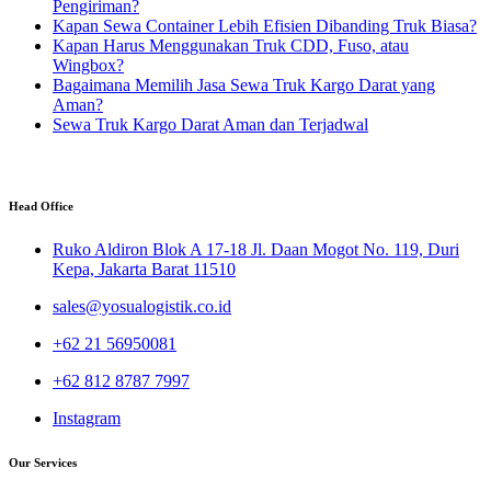
Pengiriman?
Kapan Sewa Container Lebih Efisien Dibanding Truk Biasa?
Kapan Harus Menggunakan Truk CDD, Fuso, atau
Wingbox?
Bagaimana Memilih Jasa Sewa Truk Kargo Darat yang
Aman?
Sewa Truk Kargo Darat Aman dan Terjadwal
Head Office
Ruko Aldiron Blok A 17-18 Jl. Daan Mogot No. 119, Duri
Kepa, Jakarta Barat 11510
sales@yosualogistik.co.id
+62 21 56950081
+62 812 8787 7997
Instagram
Our Services