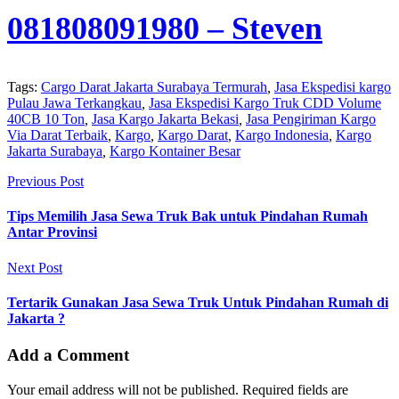
081808091980
– Steven
Tags:
Cargo Darat Jakarta Surabaya Termurah
,
Jasa Ekspedisi kargo
Pulau Jawa Terkangkau
,
Jasa Ekspedisi Kargo Truk CDD Volume
40CB 10 Ton
,
Jasa Kargo Jakarta Bekasi
,
Jasa Pengiriman Kargo
Via Darat Terbaik
,
Kargo
,
Kargo Darat
,
Kargo Indonesia
,
Kargo
Jakarta Surabaya
,
Kargo Kontainer Besar
Previous Post
Tips Memilih Jasa Sewa Truk Bak untuk Pindahan Rumah
Antar Provinsi
Next Post
Tertarik Gunakan Jasa Sewa Truk Untuk Pindahan Rumah di
Jakarta ?
Add a Comment
Your email address will not be published. Required fields are