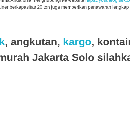
 prima Anda bisa menghubungi ke website
https://yosualogistik.c
tainer berkapasitas 20 ton juga memberikan penawaran lengkap
ik
, angkutan,
kargo
, kontai
ermurah Jakarta Solo
silahk