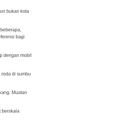
pun bukan kota
a beberapa,
ferensi bagi
up dengan mobil
2 roda di sumbu
lakang. Muatan
 berskala