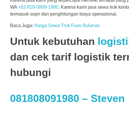
Karena jasa kami yang terpercaya memiliki armada yang
WA
+62 818-0809-1980
. Karena kami jasa sewa truk kon
termasuk sopir dan penghitungan biaya operasional.
Baca Juga:
Harga Sewa Truk Fuso Bulanan
Untuk kebutuhan
logist
dan cek tarif logistik t
hubungi
081808091980
– Steven