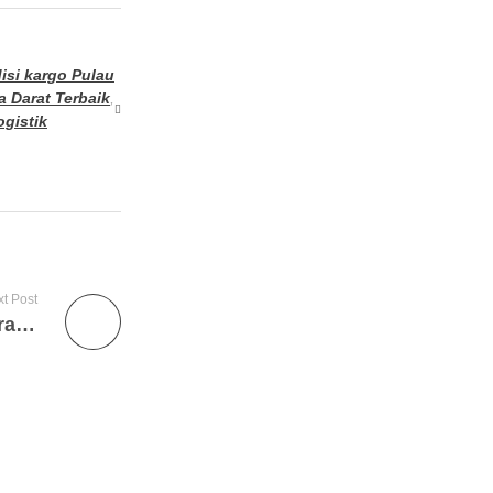
isi kargo Pulau
a Darat Terbaik
,
ogistik
t Post
Memilih Persewaan Truk Colt dengan Asuransi