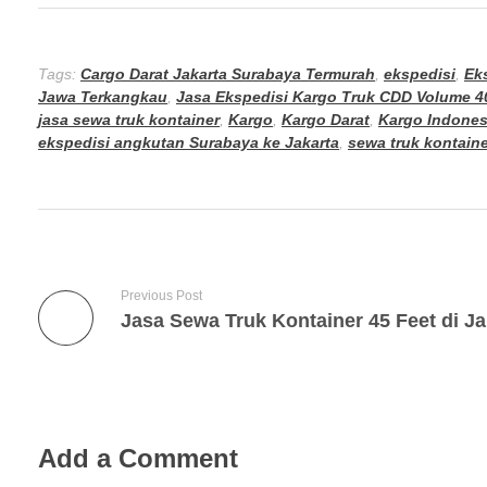
Tags:
Cargo Darat Jakarta Surabaya Termurah
,
ekspedisi
,
Ek
Jawa Terkangkau
,
Jasa Ekspedisi Kargo Truk CDD Volume 4
jasa sewa truk kontainer
,
Kargo
,
Kargo Darat
,
Kargo Indones
ekspedisi angkutan Surabaya ke Jakarta
,
sewa truk kontaine
Previous Post
Add a Comment