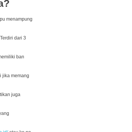
a?
mampu menampung
rdiri dari 3
emiliki ban
i jika memang
tikan juga
 yang