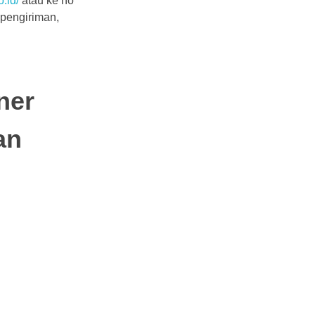
o.id/
atau ke no
 pengiriman,
ner
an