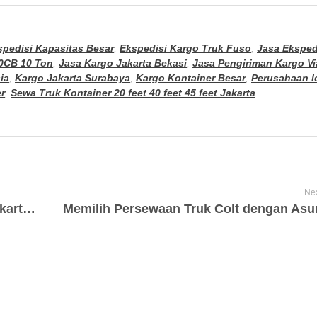
spedisi Kapasitas Besar
,
Ekspedisi Kargo Truk Fuso
,
Jasa Eksped
0CB 10 Ton
,
Jasa Kargo Jakarta Bekasi
,
Jasa Pengiriman Kargo Vi
ia
,
Kargo Jakarta Surabaya
,
Kargo Kontainer Besar
,
Perusahaan l
r
,
Sewa Truk Kontainer 20 feet 40 feet 45 feet Jakarta
Nex
Jasa Sewa Truk Kontainer 45 Feet di Jakarta Barat