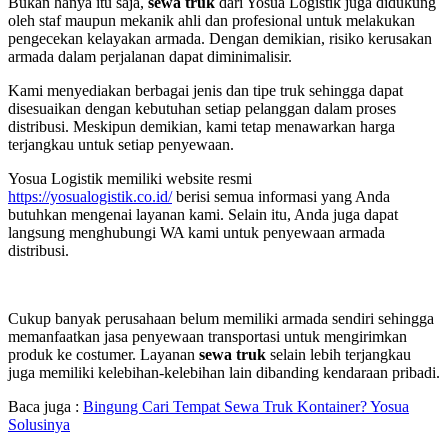
Bukan hanya itu saja,
sewa truk
dari Yosua Logistik juga didukung
oleh staf maupun mekanik ahli dan profesional untuk melakukan
pengecekan kelayakan armada. Dengan demikian, risiko kerusakan
armada dalam perjalanan dapat diminimalisir.
Kami menyediakan berbagai jenis dan tipe truk sehingga dapat
disesuaikan dengan kebutuhan setiap pelanggan dalam proses
distribusi. Meskipun demikian, kami tetap menawarkan harga
terjangkau untuk setiap penyewaan.
Yosua Logistik memiliki website resmi
https://yosualogistik.co.id/
berisi semua informasi yang Anda
butuhkan mengenai layanan kami. Selain itu, Anda juga dapat
langsung menghubungi WA kami untuk penyewaan armada
distribusi.
Cukup banyak perusahaan belum memiliki armada sendiri sehingga
memanfaatkan jasa penyewaan transportasi untuk mengirimkan
produk ke costumer. Layanan
sewa truk
selain lebih terjangkau
juga memiliki kelebihan-kelebihan lain dibanding kendaraan pribadi.
Baca juga :
Bingung Cari Tempat Sewa Truk Kontainer? Yosua
Solusinya