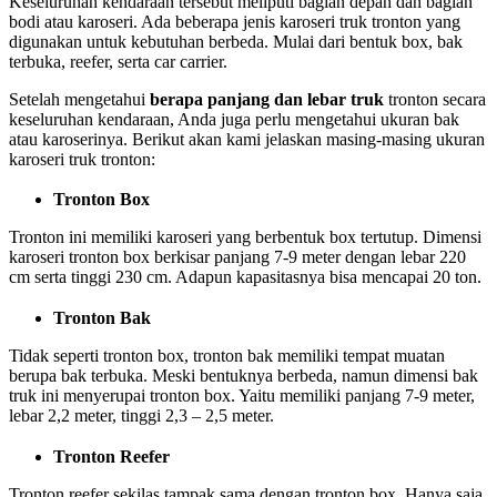
Keseluruhan kendaraan tersebut meliputi bagian depan dan bagian
bodi atau karoseri. Ada beberapa jenis karoseri truk tronton yang
digunakan untuk kebutuhan berbeda. Mulai dari bentuk box, bak
terbuka, reefer, serta car carrier.
Setelah mengetahui
berapa panjang dan lebar truk
tronton secara
keseluruhan kendaraan, Anda juga perlu mengetahui ukuran bak
atau karoserinya. Berikut akan kami jelaskan masing-masing ukuran
karoseri truk tronton:
Tronton Box
Tronton ini memiliki karoseri yang berbentuk box tertutup. Dimensi
karoseri tronton box berkisar panjang 7-9 meter dengan lebar 220
cm serta tinggi 230 cm. Adapun kapasitasnya bisa mencapai 20 ton.
Tronton Bak
Tidak seperti tronton box, tronton bak memiliki tempat muatan
berupa bak terbuka. Meski bentuknya berbeda, namun dimensi bak
truk ini menyerupai tronton box. Yaitu memiliki panjang 7-9 meter,
lebar 2,2 meter, tinggi 2,3 – 2,5 meter.
Tronton Reefer
Tronton reefer sekilas tampak sama dengan tronton box. Hanya saja