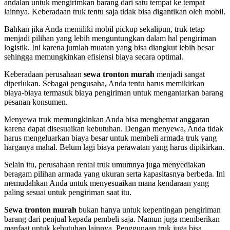
andalan untuk mengirimkan barang dari satu tempat ke tempat
lainnya. Keberadaan truk tentu saja tidak bisa digantikan oleh mobil.
Bahkan jika Anda memiliki mobil pickup sekalipun, truk tetap
menjadi pilihan yang lebih menguntungkan dalam hal pengiriman
logistik. Ini karena jumlah muatan yang bisa diangkut lebih besar
sehingga memungkinkan efisiensi biaya secara optimal.
Keberadaan perusahaan
sewa tronton murah
menjadi sangat
diperlukan. Sebagai pengusaha, Anda tentu harus memikirkan
biaya-biaya termasuk biaya pengiriman untuk mengantarkan barang
pesanan konsumen.
Menyewa truk memungkinkan Anda bisa menghemat anggaran
karena dapat disesuaikan kebutuhan. Dengan menyewa, Anda tidak
harus mengeluarkan biaya besar untuk membeli armada truk yang
harganya mahal. Belum lagi biaya perawatan yang harus dipikirkan.
Selain itu, perusahaan rental truk umumnya juga menyediakan
beragam pilihan armada yang ukuran serta kapasitasnya berbeda. Ini
memudahkan Anda untuk menyesuaikan mana kendaraan yang
paling sesuai untuk pengiriman saat itu.
Sewa tronton murah
bukan hanya untuk kepentingan pengiriman
barang dari penjual kepada pembeli saja. Namun juga memberikan
manfaat untuk kebutuhan lainnya. Penggunaan truk juga bisa