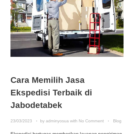
Cara Memilih Jasa
Ekspedisi Terbaik di
Jabodetabek
23/03/2023
by
adminyosua
with
No Comment
Blog