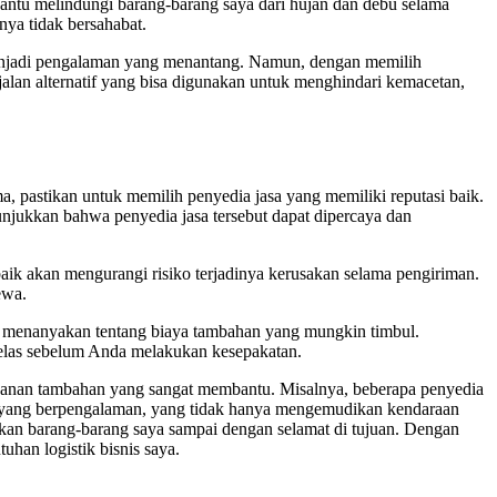
antu melindungi barang-barang saya dari hujan dan debu selama
nya tidak bersahabat.
a menjadi pengalaman yang menantang. Namun, dengan memilih
alan alternatif yang bisa digunakan untuk menghindari kemacetan,
, pastikan untuk memilih penyedia jasa yang memiliki reputasi baik.
njukkan bahwa penyedia jasa tersebut dapat dipercaya dan
aik akan mengurangi risiko terjadinya kerusakan selama pengiriman.
ewa.
uk menanyakan tentang biaya tambahan yang mungkin timbul.
elas sebelum Anda melakukan kesepakatan.
yanan tambahan yang sangat membantu. Misalnya, beberapa penyedia
r yang berpengalaman, yang tidak hanya mengemudikan kendaraan
an barang-barang saya sampai dengan selamat di tujuan. Dengan
han logistik bisnis saya.