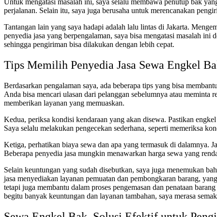
Untuk mengatasi masalah ini, saya selalu membawa penutup bak yang 
perjalanan. Selain itu, saya juga berusaha untuk merencanakan pengi
Tantangan lain yang saya hadapi adalah lalu lintas di Jakarta. Men
penyedia jasa yang berpengalaman, saya bisa mengatasi masalah ini 
sehingga pengiriman bisa dilakukan dengan lebih cepat.
Tips Memilih Penyedia Jasa Sewa Engkel Bak
Berdasarkan pengalaman saya, ada beberapa tips yang bisa membantu 
Anda bisa mencari ulasan dari pelanggan sebelumnya atau meminta re
memberikan layanan yang memuaskan.
Kedua, periksa kondisi kendaraan yang akan disewa. Pastikan engkel
Saya selalu melakukan pengecekan sederhana, seperti memeriksa ko
Ketiga, perhatikan biaya sewa dan apa yang termasuk di dalamnya. J
Beberapa penyedia jasa mungkin menawarkan harga sewa yang rendah
Selain keuntungan yang sudah disebutkan, saya juga menemukan bah
jasa menyediakan layanan pemuatan dan pembongkaran barang, yang
tetapi juga membantu dalam proses pengemasan dan penataan barang
begitu banyak keuntungan dan layanan tambahan, saya merasa semakin
Sewa Engkel Bak, Solusi Efektif untuk Pengi