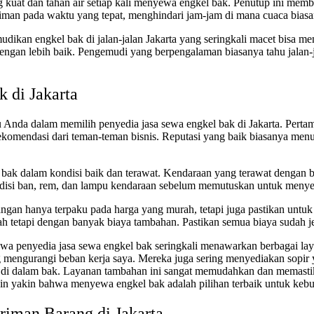
kuat dan tahan air setiap kali menyewa engkel bak. Penutup ini memb
riman pada waktu yang tepat, menghindari jam-jam di mana cuaca biasa
gemudikan engkel bak di jalan-jalan Jakarta yang seringkali macet bis
dengan lebih baik. Pengemudi yang berpengalaman biasanya tahu jalan-j
 di Jakarta
Anda dalam memilih penyedia jasa sewa engkel bak di Jakarta. Pertama
komendasi dari teman-teman bisnis. Reputasi yang baik biasanya menu
 bak dalam kondisi baik dan terawat. Kendaraan yang terawat dengan b
ndisi ban, rem, dan lampu kendaraan sebelum memutuskan untuk meny
angan hanya terpaku pada harga yang murah, tetapi juga pastikan unt
 tetapi dengan banyak biaya tambahan. Pastikan semua biaya sudah j
wa penyedia jasa sewa engkel bak seringkali menawarkan berbagai la
 mengurangi beban kerja saya. Mereka juga sering menyediakan sopi
 di dalam bak. Layanan tambahan ini sangat memudahkan dan memastik
 yakin bahwa menyewa engkel bak adalah pilihan terbaik untuk kebutu
riman Barang di Jakarta