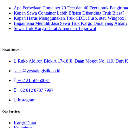
Apa Perbedaan Container 20 Feet dan 40 Feet untuk Pengirim
Kapan Sewa Container Lebih Efisien Dibanding Truk Biasa?
Kapan Harus Menggunakan Truk CDD, Fuso, atau Wingbox?
Bagaimana Memilih Jasa Sewa Truk Kargo Darat yang Aman?
Sewa Truk Kargo Darat Aman dan Terjadwal
Head Office
Ruko Aldiron Blok A 17-18 Jl. Daan Mogot No. 119, Duri K
sales@yosualogistik.co.id
+62 21 56950081
+62 812 8787 7997
Instagram
Our Services
Kargo Darat
Konteiner