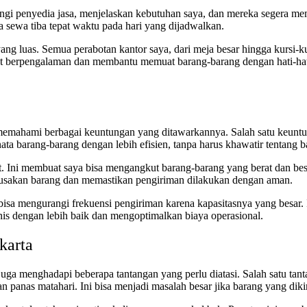
i penyedia jasa, menjelaskan kebutuhan saya, dan mereka segera memb
 sewa tiba tepat waktu pada hari yang dijadwalkan.
yang luas. Semua perabotan kantor saya, dari meja besar hingga kursi-
ngat berpengalaman dan membantu memuat barang-barang dengan hati-ha
 memahami berbagai keuntungan yang ditawarkannya. Salah satu keuntu
 barang-barang dengan lebih efisien, tanpa harus khawatir tentang b
rat. Ini membuat saya bisa mengangkut barang-barang yang berat dan be
rusakan barang dan memastikan pengiriman dilakukan dengan aman.
bisa mengurangi frekuensi pengiriman karena kapasitasnya yang besar.
is dengan lebih baik dan mengoptimalkan biaya operasional.
karta
a menghadapi beberapa tantangan yang perlu diatasi. Salah satu tanta
n panas matahari. Ini bisa menjadi masalah besar jika barang yang dik