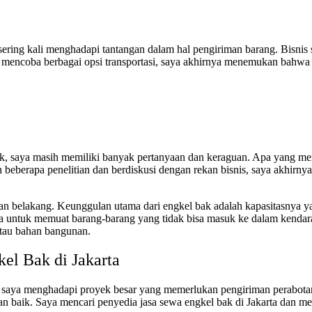
 sering kali menghadapi tantangan dalam hal pengiriman barang. Bisni
ah mencoba berbagai opsi transportasi, saya akhirnya menemukan bahwa 
, saya masih memiliki banyak pertanyaan dan keraguan. Apa yang mem
beberapa penelitian dan berdiskusi dengan rekan bisnis, saya akhir
gian belakang. Keunggulan utama dari engkel bak adalah kapasitasny
untuk memuat barang-barang yang tidak bisa masuk ke dalam kendaraan
atau bahan bangunan.
el Bak di Jakarta
t saya menghadapi proyek besar yang memerlukan pengiriman perabota
an baik. Saya mencari penyedia jasa sewa engkel bak di Jakarta dan 