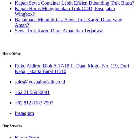
Kapan Sewa Container Lebih Efisien Dibanding Truk Biasa?
Kapan Harus Menggunakan Truk CDD, Fuso, atau
Wingbox?
Bagaimana Memilih Jasa Sewa Truk Kargo Darat yang
Aman?
Sewa Truk Kargo Darat Aman dan Terjadwal
Head Office
Ruko Aldiron Blok A 17-18 Jl. Daan Mogot No. 119, Duri
Kepa, Jakarta Barat 11510
sales@yosualogistik.co.id
+62 21 56950081
+62 812 8787 7997
Instagram
Our Services
Kargo Darat