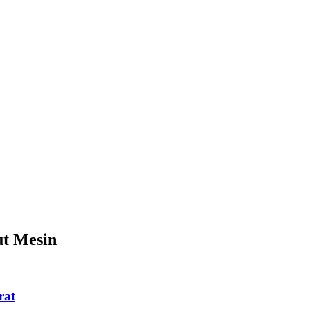
ut Mesin
rat