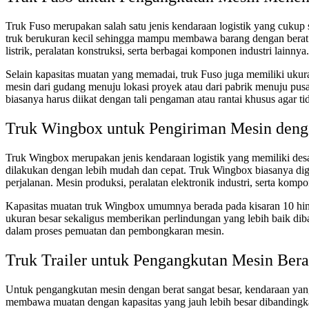
Truk Fuso merupakan salah satu jenis kendaraan logistik yang cuku
truk berukuran kecil sehingga mampu membawa barang dengan berat h
listrik, peralatan konstruksi, serta berbagai komponen industri lain
Selain kapasitas muatan yang memadai, truk Fuso juga memiliki ukura
mesin dari gudang menuju lokasi proyek atau dari pabrik menuju pu
biasanya harus diikat dengan tali pengaman atau rantai khusus agar ti
Truk Wingbox untuk Pengiriman Mesin deng
Truk Wingbox merupakan jenis kendaraan logistik yang memiliki desai
dilakukan dengan lebih mudah dan cepat. Truk Wingbox biasanya di
perjalanan. Mesin produksi, peralatan elektronik industri, serta kom
Kapasitas muatan truk Wingbox umumnya berada pada kisaran 10 hin
ukuran besar sekaligus memberikan perlindungan yang lebih baik diba
dalam proses pemuatan dan pembongkaran mesin.
Truk Trailer untuk Pengangkutan Mesin Bera
Untuk pengangkutan mesin dengan berat sangat besar, kendaraan yang p
membawa muatan dengan kapasitas yang jauh lebih besar dibandingka