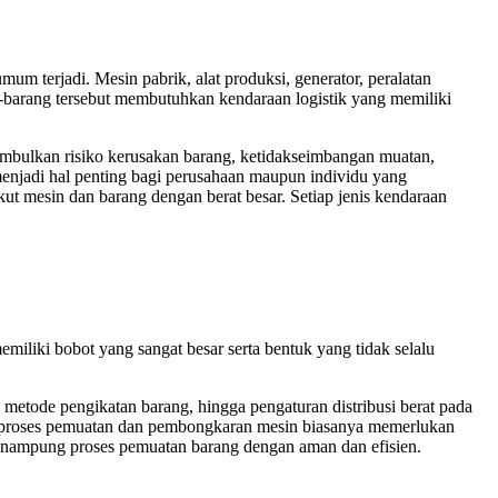
 terjadi. Mesin pabrik, alat produksi, generator, peralatan
g-barang tersebut membutuhkan kendaraan logistik yang memiliki
nimbulkan risiko kerusakan barang, ketidakseimbangan muatan,
menjadi hal penting bagi perusahaan maupun individu yang
kut mesin dan barang dengan berat besar. Setiap jenis kendaraan
miliki bobot yang sangat besar serta bentuk yang tidak selalu
metode pengikatan barang, hingga pengaturan distribusi berat pada
itu, proses pemuatan dan pembongkaran mesin biasanya memerlukan
u menampung proses pemuatan barang dengan aman dan efisien.