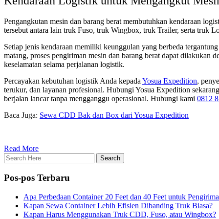
Kendaraan Logistik untuk Mengangkut Mesin
Pengangkutan mesin dan barang berat membutuhkan kendaraan logisti
tersebut antara lain truk Fuso, truk Wingbox, truk Trailer, serta tru
Setiap jenis kendaraan memiliki keunggulan yang berbeda tergantung
matang, proses pengiriman mesin dan barang berat dapat dilakukan d
keselamatan selama perjalanan logistik.
Percayakan kebutuhan logistik Anda kepada
Yosua Expedition
, peny
terukur, dan layanan profesional. Hubungi Yosua Expedition sekarang 
berjalan lancar tanpa mengganggu operasional. Hubungi kami
0812 8
Baca Juga:
Sewa CDD Bak dan Box dari Yosua Expedition
Read More
Pos-pos Terbaru
Apa Perbedaan Container 20 Feet dan 40 Feet untuk Pengirim
Kapan Sewa Container Lebih Efisien Dibanding Truk Biasa?
Kapan Harus Menggunakan Truk CDD, Fuso, atau Wingbox?