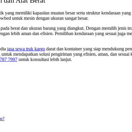
 dan Alat Berat
k yang memiliki kapasitas muatan besar serta struktur kendaraan yan
k Lowbed untuk mesin dengan ukuran sangat besar.
 pada berat dan ukuran barang yang diangkut. Dengan memilih jenis tr
engan lebih aman dan efisien. Pemilihan kendaraan yang sesuai juga m
edia
jasa sewa truk kargo
darat dan kontainer yang siap mendukung pen
untuk mendapatkan solusi pengiriman yang efisien, aman, dan sesuai ke
787 7997
untuk konsultasi lebih lanjut.
an?