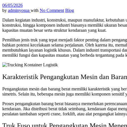
06/05/2026
by
adminyosua
with
No Comment
Blog
Dalam kegiatan industri, konstruksi, maupun manufaktur, kebutuhan 
konstruksi, hingga komponen industri biasanya memiliki ukuran besa
kapasitas muatan besar serta struktur kendaraan yang kuat.
Pemilihan jenis truk yang tepat menjadi faktor penting dalam penga
bahkan potensi kecelakaan selama perjalanan. Oleh karena itu, mema
membutuhkan layanan logistik khusus. Dalam industri transportasi da
memiliki fungsi dan kapasitas muatan yang berbeda tergantung pada k
Karakteristik Pengangkutan Mesin dan Baran
Pengangkutan mesin dan barang berat memiliki karakteristik yang ber
simetris. Selain itu, beberapa mesin juga memiliki komponen sensiti
Proses pengangkutan barang berat biasanya memerlukan perencanaan y
kendaraan. Jika distribusi berat tidak seimbang, kendaraan dapat me
peralatan tambahan seperti crane, forklift, atau alat pengangkat la
Truk Fuso untuk Pengangkutan Mesin Mene