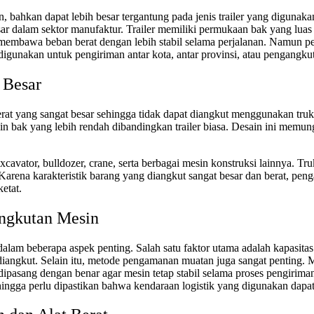
ton, bahkan dapat lebih besar tergantung pada jenis trailer yang digun
 besar dalam sektor manufaktur. Trailer memiliki permukaan bak yang 
r membawa beban berat dengan lebih stabil selama perjalanan. Namun p
digunakan untuk pengiriman antar kota, antar provinsi, atau pengangku
 Besar
erat yang sangat besar sehingga tidak dapat diangkut menggunakan tru
ain bak yang lebih rendah dibandingkan trailer biasa. Desain ini me
xcavator, bulldozer, crane, serta berbagai mesin konstruksi lainnya. T
n. Karena karakteristik barang yang diangkut sangat besar dan berat,
etat.
angkutan Mesin
alam beberapa aspek penting. Salah satu faktor utama adalah kapasit
gkut. Selain itu, metode pengamanan muatan juga sangat penting. Me
pasang dengan benar agar mesin tetap stabil selama proses pengiriman. 
ehingga perlu dipastikan bahwa kendaraan logistik yang digunakan dapat 