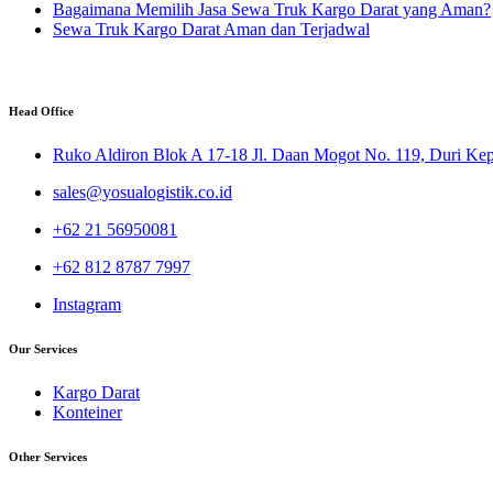
Bagaimana Memilih Jasa Sewa Truk Kargo Darat yang Aman?
Sewa Truk Kargo Darat Aman dan Terjadwal
Head Office
Ruko Aldiron Blok A 17-18 Jl. Daan Mogot No. 119, Duri Kepa
sales@yosualogistik.co.id
+62 21 56950081
+62 812 8787 7997
Instagram
Our Services
Kargo Darat
Konteiner
Other Services