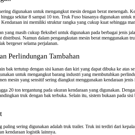
p sering digunakan untuk mengangkut mesin dengan berat menengah. Ken
ingga sekitar 8 sampai 10 ton. Truk Fuso biasanya digunakan untuk 
nya. Kendaraan ini memiliki struktur rangka yang cukup kuat sehingga m
n yang masih cukup fleksibel untuk digunakan pada berbagai jenis jal
sat distribusi. Namun dalam pengangkutan mesin berat menggunakan tr
dak bergeser selama perjalanan.
an Perlindungan Tambahan
n bak tertutup dengan sisi kanan dan kiri yang dapat dibuka ke atas 
gunakan untuk mengangkut barang industri yang membutuhkan perlindu
ponen mesin yang sensitif sering diangkut menggunakan kendaraan jenis i
gga 20 ton tergantung pada ukuran kendaraan yang digunakan. Dengan
ndingkan truk dengan bak terbuka. Selain itu, sistem bukaan pada sisi
t
aling sering digunakan adalah truk trailer. Truk ini terdiri dari kepa
n kendaraan logistik lainnya.