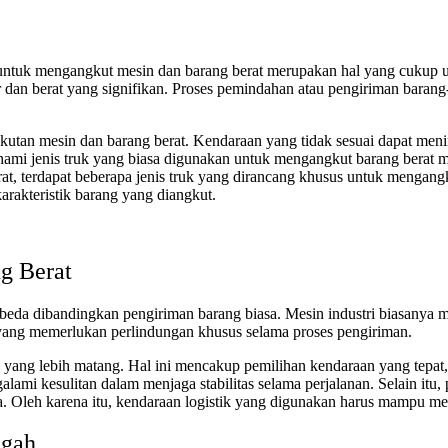
untuk mengangkut mesin dan barang berat merupakan hal yang cukup umum
r dan berat yang signifikan. Proses pemindahan atau pengiriman baran
ngkutan mesin dan barang berat. Kendaraan yang tidak sesuai dapat me
hami jenis truk yang biasa digunakan untuk mengangkut barang berat 
rat, terdapat beberapa jenis truk yang dirancang khusus untuk mengang
arakteristik barang yang diangkut.
g Berat
beda dibandingkan pengiriman barang biasa. Mesin industri biasanya me
f yang memerlukan perlindungan khusus selama proses pengiriman.
ang lebih matang. Hal ini mencakup pemilihan kendaraan yang tepat, 
ngalami kesulitan dalam menjaga stabilitas selama perjalanan. Selain 
innya. Oleh karena itu, kendaraan logistik yang digunakan harus mamp
ngah