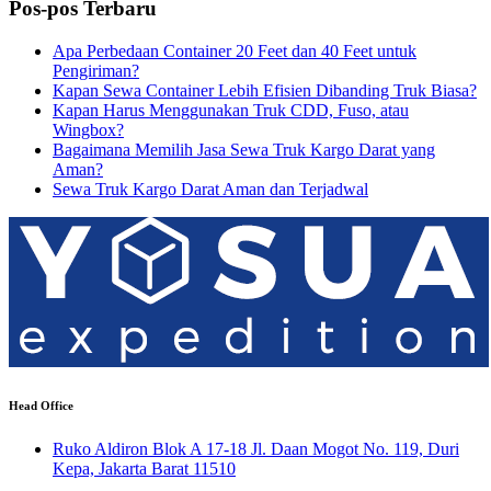
Pos-pos Terbaru
Apa Perbedaan Container 20 Feet dan 40 Feet untuk
Pengiriman?
Kapan Sewa Container Lebih Efisien Dibanding Truk Biasa?
Kapan Harus Menggunakan Truk CDD, Fuso, atau
Wingbox?
Bagaimana Memilih Jasa Sewa Truk Kargo Darat yang
Aman?
Sewa Truk Kargo Darat Aman dan Terjadwal
Head Office
Ruko Aldiron Blok A 17-18 Jl. Daan Mogot No. 119, Duri
Kepa, Jakarta Barat 11510