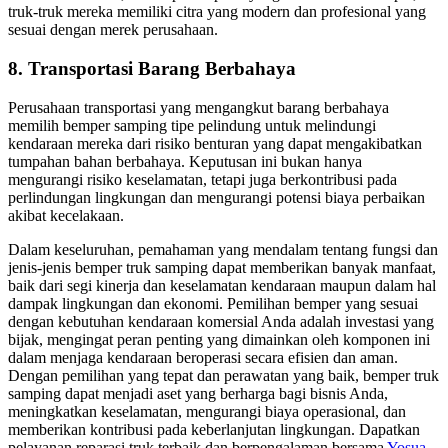
truk-truk mereka memiliki citra yang modern dan profesional yang
sesuai dengan merek perusahaan.
8. Transportasi Barang Berbahaya
Perusahaan transportasi yang mengangkut barang berbahaya
memilih bemper samping tipe pelindung untuk melindungi
kendaraan mereka dari risiko benturan yang dapat mengakibatkan
tumpahan bahan berbahaya. Keputusan ini bukan hanya
mengurangi risiko keselamatan, tetapi juga berkontribusi pada
perlindungan lingkungan dan mengurangi potensi biaya perbaikan
akibat kecelakaan.
Dalam keseluruhan, pemahaman yang mendalam tentang fungsi dan
jenis-jenis bemper truk samping dapat memberikan banyak manfaat,
baik dari segi kinerja dan keselamatan kendaraan maupun dalam hal
dampak lingkungan dan ekonomi. Pemilihan bemper yang sesuai
dengan kebutuhan kendaraan komersial Anda adalah investasi yang
bijak, mengingat peran penting yang dimainkan oleh komponen ini
dalam menjaga kendaraan beroperasi secara efisien dan aman.
Dengan pemilihan yang tepat dan perawatan yang baik, bemper truk
samping dapat menjadi aset yang berharga bagi bisnis Anda,
meningkatkan keselamatan, mengurangi biaya operasional, dan
memberikan kontribusi pada keberlanjutan lingkungan. Dapatkan
pelayanan reparasi truk terbaik dan berpengalaman bersama
Yosua