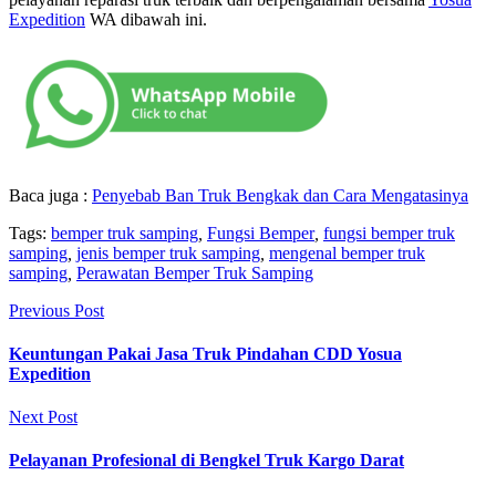
Expedition
WA dibawah ini.
Baca juga :
Penyebab Ban Truk Bengkak dan Cara Mengatasinya
Tags:
bemper truk samping
,
Fungsi Bemper
,
fungsi bemper truk
samping
,
jenis bemper truk samping
,
mengenal bemper truk
samping
,
Perawatan Bemper Truk Samping
Previous Post
Keuntungan Pakai Jasa Truk Pindahan CDD Yosua
Expedition
Next Post
Pelayanan Profesional di Bengkel Truk Kargo Darat