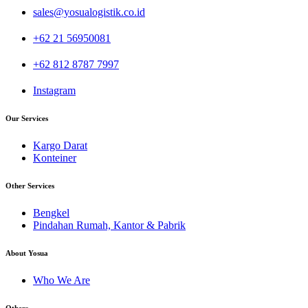
sales@yosualogistik.co.id
+62 21 56950081
+62 812 8787 7997
Instagram
Our Services
Kargo Darat
Konteiner
Other Services
Bengkel
Pindahan Rumah, Kantor & Pabrik
About Yosua
Who We Are
Others