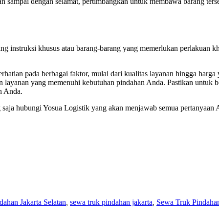
ikan sampai dengan selamat, pertimbangkan untuk membawa barang ter
tang instruksi khusus atau barang-barang yang memerlukan perlakuan
hatian pada berbagai faktor, mulai dari kualitas layanan hingga harga
 layanan yang memenuhi kebutuhan pindahan Anda. Pastikan untuk be
an Anda.
g saja hubungi Yosua Logistik yang akan menjawab semua pertanyaan
ahan Jakarta Selatan
,
sewa truk pindahan jakarta
,
Sewa Truk Pindahan