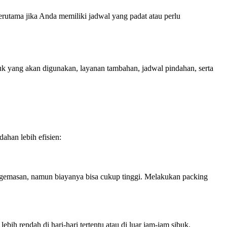
erutama jika Anda memiliki jadwal yang padat atau perlu
uk yang akan digunakan, layanan tambahan, jadwal pindahan, serta
ahan lebih efisien:
gemasan, namun biayanya bisa cukup tinggi. Melakukan packing
ih rendah di hari-hari tertentu atau di luar jam-jam sibuk.