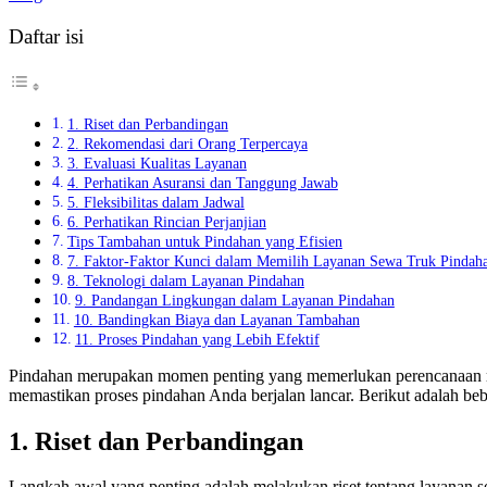
Daftar isi
1. Riset dan Perbandingan
2. Rekomendasi dari Orang Terpercaya
3. Evaluasi Kualitas Layanan
4. Perhatikan Asuransi dan Tanggung Jawab
5. Fleksibilitas dalam Jadwal
6. Perhatikan Rincian Perjanjian
Tips Tambahan untuk Pindahan yang Efisien
7. Faktor-Faktor Kunci dalam Memilih Layanan Sewa Truk Pindahan
8. Teknologi dalam Layanan Pindahan
9. Pandangan Lingkungan dalam Layanan Pindahan
10. Bandingkan Biaya dan Layanan Tambahan
11. Proses Pindahan yang Lebih Efektif
Pindahan merupakan momen penting yang memerlukan perencanaan mata
memastikan proses pindahan Anda berjalan lancar. Berikut adalah be
1. Riset dan Perbandingan
Langkah awal yang penting adalah melakukan riset tentang layanan se