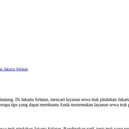
 Jakarta Selatan
ng. Di Jakarta Selatan, mencari layanan sewa truk pindahan Jakarta 
berapa tips yang dapat membantu Anda menemukan layanan sewa truk pi
wa truk pindahan Jakarta Selatan. Bandingkan tarif, jenis truk yang 