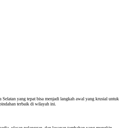
Selatan yang tepat bisa menjadi langkah awal yang krusial untuk
ndahan terbaik di wilayah ini.
tersedia, ulasan pelanggan, dan layanan tambahan yang mungkin