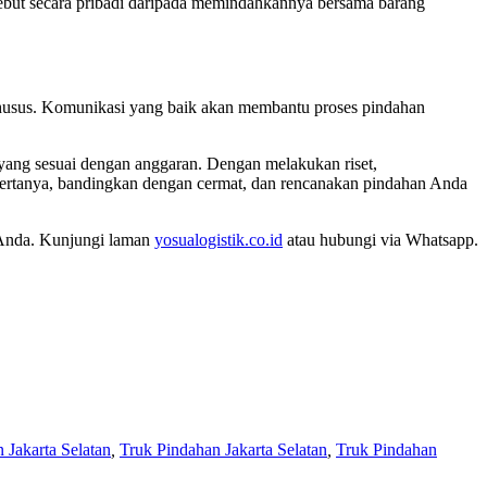
sebut secara pribadi daripada memindahkannya bersama barang
 khusus. Komunikasi yang baik akan membantu proses pindahan
 yang sesuai dengan anggaran. Dengan melakukan riset,
rtanya, bandingkan dengan cermat, dan rencanakan pindahan Anda
 Anda. Kunjungi laman
yosualogistik.co.id
atau hubungi via Whatsapp.
 Jakarta Selatan
,
Truk Pindahan Jakarta Selatan
,
Truk Pindahan