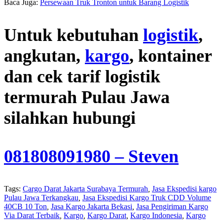
Baca Juga:
Persewaan Truk Tronton untuk Barang Logistik
Untuk kebutuhan
logistik
,
angkutan,
kargo
, kontainer
dan cek tarif logistik
termurah Pulau Jawa
silahkan hubungi
081808091980
– Steven
Tags:
Cargo Darat Jakarta Surabaya Termurah
,
Jasa Ekspedisi kargo
Pulau Jawa Terkangkau
,
Jasa Ekspedisi Kargo Truk CDD Volume
40CB 10 Ton
,
Jasa Kargo Jakarta Bekasi
,
Jasa Pengiriman Kargo
Via Darat Terbaik
,
Kargo
,
Kargo Darat
,
Kargo Indonesia
,
Kargo