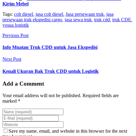
Kirim Mebel
Tags:
colt diesel
,
jasa colt diesel
,
Jasa persewaan truk
,
jasa
persewaan truk ekspedisi cargo
,
jasa sewa truk
,
truk cdd
,
truk CDE
,
yosua logistik
Previous Post
Info Muatan Truk CDD untuk Jasa Ekspedisi
Next Post
Kenali Ukuran Bak Truk CDD untuk Logistik
Add a Comment
Your email address will not be published. Required fields are
marked *
Save my name, email, and website in this browser for the next