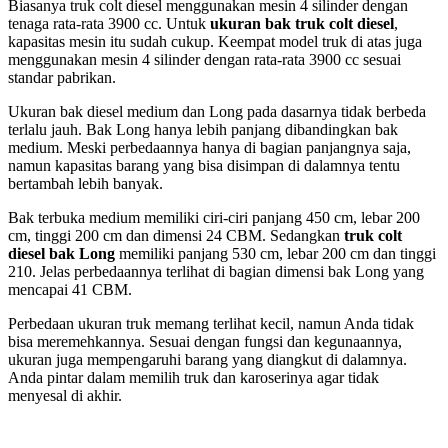
Biasanya truk colt diesel menggunakan mesin 4 silinder dengan
tenaga rata-rata 3900 cc. Untuk
ukuran bak truk colt diesel
,
kapasitas mesin itu sudah cukup. Keempat model truk di atas juga
menggunakan mesin 4 silinder dengan rata-rata 3900 cc sesuai
standar pabrikan.
Ukuran bak diesel medium dan Long pada dasarnya tidak berbeda
terlalu jauh. Bak Long hanya lebih panjang dibandingkan bak
medium. Meski perbedaannya hanya di bagian panjangnya saja,
namun kapasitas barang yang bisa disimpan di dalamnya tentu
bertambah lebih banyak.
Bak terbuka medium memiliki ciri-ciri panjang 450 cm, lebar 200
cm, tinggi 200 cm dan dimensi 24 CBM. Sedangkan
truk colt
diesel
bak Long
memiliki panjang 530 cm, lebar 200 cm dan tinggi
210. Jelas perbedaannya terlihat di bagian dimensi bak Long yang
mencapai 41 CBM.
Perbedaan ukuran truk memang terlihat kecil, namun Anda tidak
bisa meremehkannya. Sesuai dengan fungsi dan kegunaannya,
ukuran juga mempengaruhi barang yang diangkut di dalamnya.
Anda pintar dalam memilih truk dan karoserinya agar tidak
menyesal di akhir.