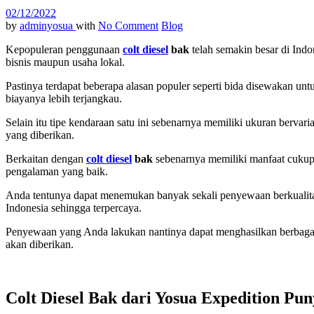
02/12/2022
by
adminyosua
with
No Comment
Blog
Kepopuleran penggunaan
colt diesel
bak
telah semakin besar di In
bisnis maupun usaha lokal.
Pastinya terdapat beberapa alasan populer seperti bida disewakan unt
biayanya lebih terjangkau.
Selain itu tipe kendaraan satu ini sebenarnya memiliki ukuran berva
yang diberikan.
Berkaitan dengan
colt diesel
bak
sebenarnya memiliki manfaat cukup 
pengalaman yang baik.
Anda tentunya dapat menemukan banyak sekali penyewaan berkualitas
Indonesia sehingga terpercaya.
Penyewaan yang Anda lakukan nantinya dapat menghasilkan berbagai be
akan diberikan.
Colt Diesel Bak dari Yosua Expedition Pu