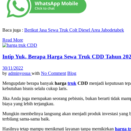
Baca juga :
Berikut Jasa Sewa Truk Colt Diesel Area Jabodetabek
Read More
Intip Yuk, Berapa Harga Sewa Truk CDD Tahun 20
30/11/2022
by
adminyosua
with
No Comment
Blog
Mengupdate berapa banyak
harga
truk
CDD
menjadi keputusan tep
kebutuhan bisnis selalu cukup laris.
Jika Anda juga merupakan seorang pebisnis, bukan berarti tidak mam
biaya yang lebih terjangkau.
Mungkin membelinya langsung akan menjadi produk investasi yang b
terbilang sama-sama baik.
Hasilnya tetap mampu menikmati layanan tanpa memikirkan
harga 