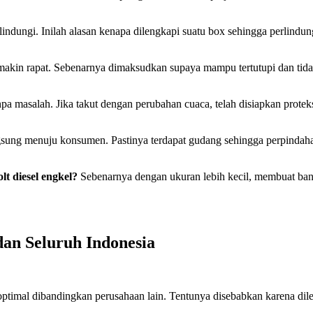
indungi. Inilah alasan kenapa dilengkapi suatu box sehingga perlindu
makin rapat. Sebenarnya dimaksudkan supaya mampu tertutupi dan tidak 
anpa masalah. Jika takut dengan perubahan cuaca, telah disiapkan prote
angsung menuju konsumen. Pastinya terdapat gudang sehingga perpinda
lt diesel engkel?
Sebenarnya dengan ukuran lebih kecil, membuat band
dan Seluruh Indonesia
 optimal dibandingkan perusahaan lain. Tentunya disebabkan karena di